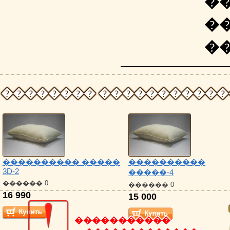
�
�
�
�������� �����������
���������� �����
����������
3D-2
�����-4
������ 0
������ 0
16 990
15 000
�����������