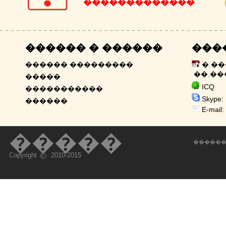
�������������
������ � ������
���
������ ���������
�.�
��.��
�����
ICQ 6
�����������
Skype: 
������
E-mail:
�����
������
Copyright
2010-2015