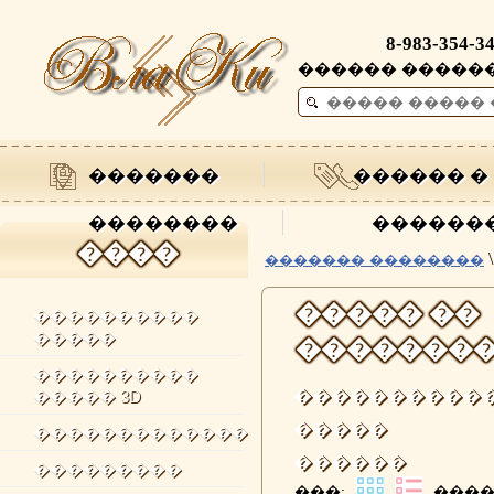
8-983-354-3
������ ��������
�������
������ �
��������
������
����
\
������� ��������
����� ��
����������
�����
�������
����������
����������
����� 3D
�����
�������������
������
���������
���:
����