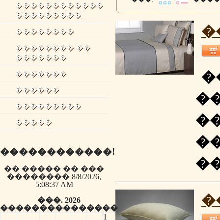
������������
���������
�
��������
�������� ��
�������
�
�������
������
�
���������
�
�����
�
������������!
�
�� ����� �� ���
�������� 8/8/2026,
5:08:37 AM
�
���. 2026
��
���
��
��
��
��
��
1