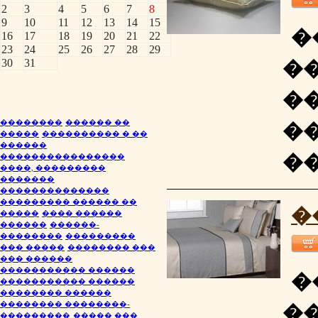
2
3
4
5
6
7
8
9
10
11
12
13
14
15
�
16
17
18
19
20
21
22
23
24
25
26
27
28
29
�
30
31
�
��������
������ ��
�
�����
���������� � ��
������
�
����������������
����, ���������
�������
��������������
��������� ������ ��
�
�����
���� ������
������
������-
��������
���������
��� �����
�������� ���
��� ������
����������� ������
�
����������� ������
�������� ������
�������� ��������-
�
���������
����� ���