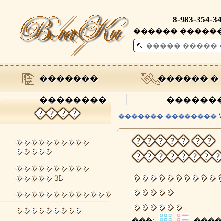
8-983-354-3
������ ��������
�������
������ �
��������
������
����
\
������� ��������
����� ��
����������
�����
�������
����������
����������
����� 3D
�����
�������������
������
���������
���:
����