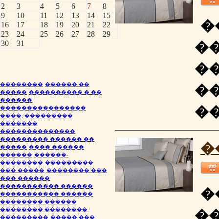
2
3
4
5
6
7
8
9
10
11
12
13
14
15
�
16
17
18
19
20
21
22
23
24
25
26
27
28
29
�
30
31
�
��������
������ ��
�
�����
���������� � ��
������
�
����������������
����, ���������
�������
��������������
��������� ������ ��
�
�����
���� ������
������
������-
��������
���������
��� �����
�������� ���
��� ������
����������� ������
�
����������� ������
�������� ������
�������� ��������-
�
���������
����� ���