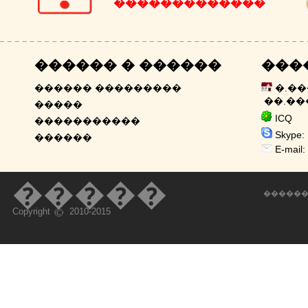
�������������
������ � ������
���
������ ���������
�.�
��.��
�����
ICQ 6
�����������
Skype: 
������
E-mail:
�����
������
Copyright
2010-2015