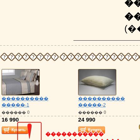
�
�
(�
�������� �����������
����������
����������
�����-1
�����-2
������ 0
������ 0
16 990
24 990
�����������