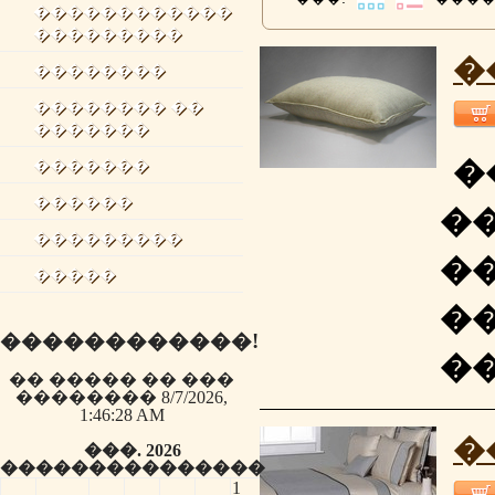
������������
���������
�
��������
�������� ��
�������
�
�������
������
�
���������
�
�����
�
������������!
�
�� ����� �� ���
�������� 8/7/2026,
1:46:28 AM
�
���. 2026
��
���
��
��
��
��
��
1